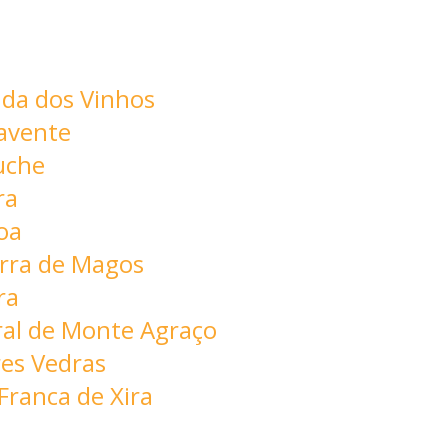
uda dos Vinhos
avente
uche
ra
oa
erra de Magos
ra
ral de Monte Agraço
es Vedras
Franca de Xira